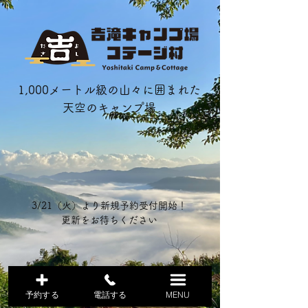
1,000メートル級の山々に囲まれた
天空のキャンプ場​
3/21（火）より新規予約受付開始！
​更新をお待ちください
予約する
電話する
MENU