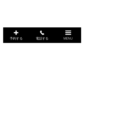
予約する
電話する
MENU
吉滝キャンプ場コテージ村
予約する
【６月・７月】予約受付
2026シーズンO
について
いて！