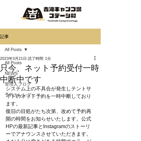
記事
All Posts
2023年3月21日
読了時間: 1分
All Posts
只今、ネット予約受付一時
NEWS
中断中です
管理人ブログ
システム上の不具合が発生しテントサ
予約カレンダー
イトのネット予約を一時中断しており
ます。
復旧の目処がたち次第、改めて予約再
開の時間をお知らせいたします。公式
HPの最新記事とInstagramのストーリ
ーでアナウンスさせていただきます。